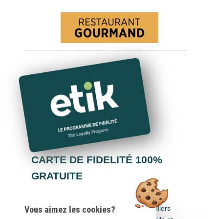
CARTE DE FIDELITÉ 100%
GRATUITE
Cumulez des euros dans tous les hôtels-
restaurants Logis Hôtels, Cit'Hotel, Singuliers
Vous aimez les cookies?