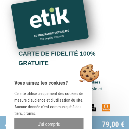
CARTE DE FIDELITÉ 100%
GRATUITE
Cumulez des euros dans tous les hôtels-
restaurants Logis Hôtels, Cit'Hotel, Singuliers
Vous aimez les cookies?
Hôtels, Demeures & Châteaux, Urban Style et
Ce site utilise uniquement des cookies de
Auberge de Pays.
mesure d’audience et d'utilisation du site.
Aucune donnée n'est communiqué à des
tiers, promis.
Site officiel
79,00 €
J'ai compris
Meilleur tarif garanti